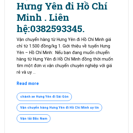
Hưng Yên đi Hồ Chí
Minh . Liên
hệ:0382593345.
Vận chuyển hàng từ Hưng Yên đi Hồ Chí Minh giá
chỉ từ 1.500 đồng/kg 1. Giới thiệu về tuyến Hưng
Yên – Hồ Chí Minh: Nếu bạn đang muốn chuyển
hàng từ Hưng Yên đi Hồ Chí Minh đồng thời muốn
tìm một đơn vị vận chuyển chuyên nghiệp với giá
rẻ và uy …
Vận
Read more
chuyển
hàng
chành xe Hưng Yên đi Sài Gòn
từ
Vận chuyển hàng Hưng Yên đi Hồ Chí Minh uy tín
Hưng
Yên
Vận tải Bắc Nam
đi
Hồ