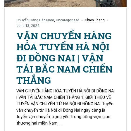
0365.881.345
Chuyển Hàng Bắc Nam
,
Uncategorized
ChienThang
June 13, 2024
VẬN CHUYỂN HÀNG
HÓA TUYẾN HÀ NỘI
ĐI ĐỒNG NAI | VẬN
TẢI BẮC NAM CHIẾN
THẮNG
VẬN CHUYỂN HÀNG HÓA TUYẾN HÀ NỘI ĐI ĐỒNG NAI
| VẬN TẢI BẮC NAM CHIẾN THẮNG 1. GIỚI THIỆU VỀ
TUYẾN VẬN CHUYỂN TỪ HÀ NỘI ĐI ĐỒNG NAI Tuyến
vận chuyển từ Hà Nội đi Đồng Nai ngày càng là
tuyến vận chuyển trọng yếu trong công việc giao
thương hai miền Nam …