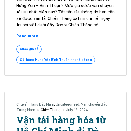
Hưng Yên – Bình Thuận? Mức giá cước vận chuyển
tối ưu nhất hiện nay? Tất tần tật thông tin bạn cần
sẽ được vận tải Chiến Thắng bật mí chi tiết ngay
tại bài viết dưới đây Đơn vị Chiến Thắng có …
[2026]
Read more
Gửi
Hàng
cước giá rẻ
Hưng
Gửi hàng Hưng Yên Bình Thuận nhanh chóng
Yên
–
Bình
Thuận,
Xe
Đi
Trong
Chuyển Hàng Bắc Nam
,
Uncategorized
,
Vận chuyển Bắc
Ngày
Trung Nam
ChienThang
July 18, 2024
0365.881.345
Vận tải hàng hóa từ
Hồ Chí Minh đi Đà