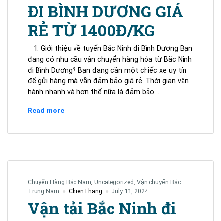
ĐI BÌNH DƯƠNG GIÁ
RẺ TỪ 1400Đ/KG
1. Giới thiệu về tuyến Bắc Ninh đi Bình Dương Bạn
đang có nhu cầu vận chuyển hàng hóa từ Bắc Ninh
đi Bình Dương? Bạn đang cần một chiếc xe uy tín
để gửi hàng mà vẫn đảm bảo giá rẻ. Thời gian vận
hành nhanh và hơn thế nữa là đảm bảo …
VẬN
Read more
CHUYỂN
HÀNG
HÓA
TỪ
BẮC
NINH
Chuyển Hàng Bắc Nam
,
Uncategorized
,
Vận chuyển Bắc
ĐI
Trung Nam
ChienThang
July 11, 2024
BÌNH
Vận tải Bắc Ninh đi
DƯƠNG
GIÁ