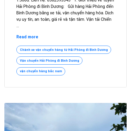
Hải Phòng đi Bình Dương: Gửi hàng Hải Phòng đến
Bình Dương bằng xe tải, vận chuyển hàng hóa. Dịch
vụ uy tín, an toàn, giá rẻ và tận tâm. Vận tải Chiến
…
Hải
Read more
Phòng
đi
Chành xe vận chuyển hàng từ Hải Phòng đi Bình Dương
Bình
Vận chuyển Hải Phòng đi Bình Dương
Dương
giá
vận chuyển hàng bắc nam
cước
siêu
RẺ
.
Liên
hệ
:
0382593345