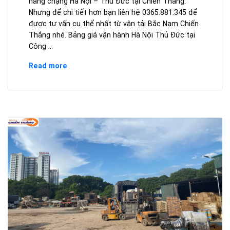
hàng chặng Hà Nội – Thủ Đức tại Chiến Thắng.
Nhưng để chi tiết hơn bạn liên hệ 0365.881.345 để
được tư vấn cụ thể nhất từ ​​​​vận tải Bắc Nam Chiến
Thắng nhé. Bảng giá vận hành Hà Nội Thủ Đức tại
Công …
Giá
Read more
Cước
Vận
Chuyển
Hà
Nội
Đi
Thủ
Đức
Rẻ
Nhất
2024
–
Gọi
Ngay