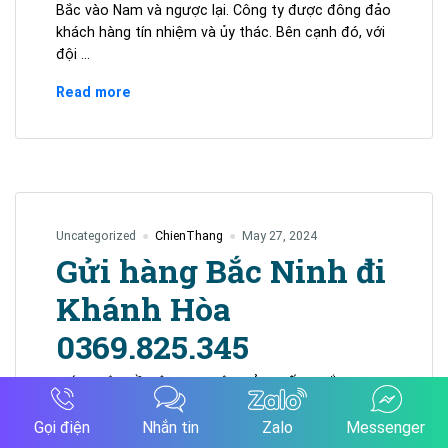
Bắc vào Nam và ngược lại. Công ty được đông đảo
khách hàng tín nhiệm và ủy thác. Bên cạnh đó, với
đội …
Vận
Read more
chuyển
hàng
hóa
Hà
Nội
đi
Uncategorized
ChienThang
May 27, 2024
Vũng
Gửi hàng Bắc Ninh đi
Tàu
Khánh Hòa
0369.825.345
GIỚI THIỆU VỀ CÔNG TY VẬN TẢI CHIẾN THẮNG
Công ty TNHH Vận Tải Bắc Nam Chiến Thắng là
Gọi điện
Nhắn tin
Zalo
Messenger
công ty vận chuyển hàng hoá hai chiều từ Bắc Ninh