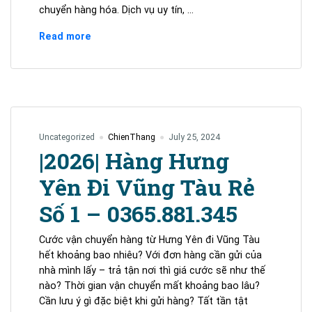
chuyển hàng hóa. Dịch vụ uy tín, …
Thái
Read more
Nguyên
đi
Hồ
Chí
Minh
cước
Uncategorized
ChienThang
July 25, 2024
SIÊU
|2026| Hàng Hưng
RẺ
.
Yên Đi Vũng Tàu Rẻ
Liên
Số 1 – 0365.881.345
hệ:
0382593345
Cước vận chuyển hàng từ Hưng Yên đi Vũng Tàu
hết khoảng bao nhiêu? Với đơn hàng cần gửi của
nhà mình lấy – trả tận nơi thì giá cước sẽ như thế
nào? Thời gian vận chuyển mất khoảng bao lâu?
Cần lưu ý gì đặc biệt khi gửi hàng? Tất tần tật