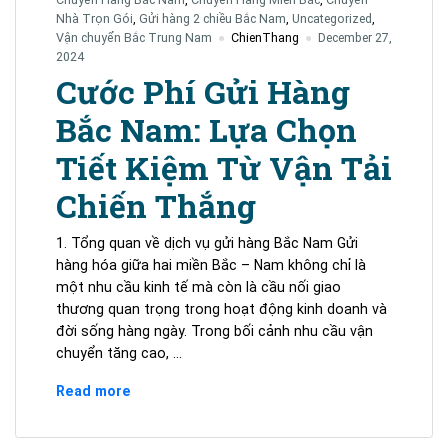
Vụ
Nhà Trọn Gói
,
Gửi hàng 2 chiều Bắc Nam
,
Uncategorized
,
Chuyên
Vận chuyển Bắc Trung Nam
ChienThang
December 27,
Nghiệp
2024
Giá
Cước Phí Gửi Hàng
Rẻ
Bắc Nam: Lựa Chọn
Từ
Vận
Tiết Kiệm Từ Vận Tải
Tải
Chiến
Chiến Thắng
Thắng
1. Tổng quan về dịch vụ gửi hàng Bắc Nam Gửi
hàng hóa giữa hai miền Bắc – Nam không chỉ là
một nhu cầu kinh tế mà còn là cầu nối giao
thương quan trọng trong hoạt động kinh doanh và
đời sống hàng ngày. Trong bối cảnh nhu cầu vận
chuyển tăng cao, …
Cước
Read more
Phí
Gửi