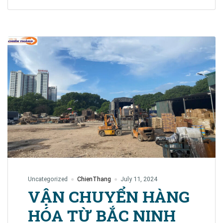
HÀ
NỘI
ĐI
TÂY
NINH
–
GIÁ
CƯỚC
RẺ
CHỈ
TỪ
1400Đ/KG
Uncategorized
ChienThang
July 11, 2024
VẬN CHUYỂN HÀNG
HÓA TỪ BẮC NINH