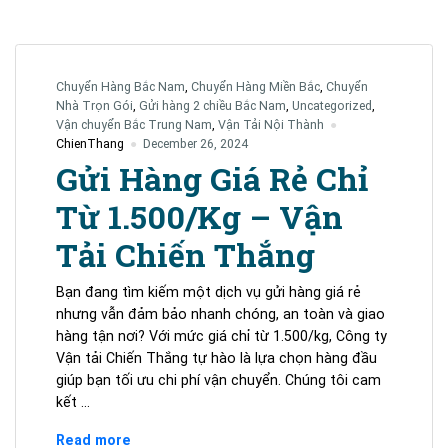
Hàng
Bắc
Nam:
Lựa
Chuyển Hàng Bắc Nam
,
Chuyển Hàng Miền Bắc
,
Chuyển
Chọn
Nhà Trọn Gói
,
Gửi hàng 2 chiều Bắc Nam
,
Uncategorized
,
Tiết
Vận chuyển Bắc Trung Nam
,
Vận Tải Nội Thành
Kiệm
ChienThang
December 26, 2024
Từ
Gửi Hàng Giá Rẻ Chỉ
Vận
Từ 1.500/Kg – Vận
Tải
Chiến
Tải Chiến Thắng
Thắng
Bạn đang tìm kiếm một dịch vụ gửi hàng giá rẻ
nhưng vẫn đảm bảo nhanh chóng, an toàn và giao
hàng tận nơi? Với mức giá chỉ từ 1.500/kg, Công ty
Vận tải Chiến Thắng tự hào là lựa chọn hàng đầu
giúp bạn tối ưu chi phí vận chuyển. Chúng tôi cam
kết …
Gửi
Read more