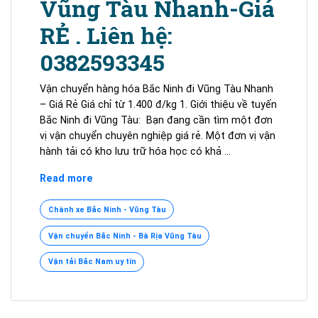
Vũng Tàu Nhanh-Giá
RẺ
RẺ . Liên hệ:
TỪ
1400Đ/KG
0382593345
Vận chuyển hàng hóa Bắc Ninh đi Vũng Tàu Nhanh
– Giá Rẻ Giá chỉ từ 1.400 đ/kg 1. Giới thiệu về tuyến
Bắc Ninh đi Vũng Tàu: Bạn đang cần tìm một đơn
vị vận chuyển chuyên nghiệp giá rẻ. Một đơn vị vận
hành tải có kho lưu trữ hóa học có khả …
Vận
Read more
tải
Bắc
Chành xe Bắc Ninh - Vũng Tàu
Ninh
Vận chuyển Bắc Ninh - Bà Rịa Vũng Tàu
đi
Vũng
Vận tải Bắc Nam uy tín
Tàu
Nhanh-
Giá
RẺ