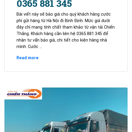
0365 881 345
Bài viết này sẽ báo giá cho quý khách hàng cước
phí gửi hàng từ Hà Nội đi Bình Định. Mức giá dưới
đây chỉ mang tính chất tham khảo từ vận tải Chiến
Thắng. Khách hàng cần liên hệ 0365.881.345 để
nhận tư vấn báo giá, chi tiết cho kiện hàng nhà
mình. Cước …
Gửi
Read more
Hàng
Hà
Nội
Bình
Định
Giá
Rẻ
Từ
1.500đ/Kg
–
Gọi