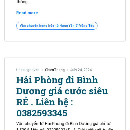
thông …
|2026|
Read more
Hàng
Hưng
Vận chuyển hàng hóa từ Hưng Yên đi Vũng Tàu
Yên
Đi
Vũng
Tàu
Rẻ
Số
Uncategorized
ChienThang
July 24, 2024
1
Hải Phòng đi Bình
–
0365.881.345
Dương giá cước siêu
RẺ . Liên hệ :
0382593345
Vận chuyển từ Hải Phòng đi Bình Dương giá chỉ từ
1.500đ. Liên hệ: 0382593345 1. Giới thiệu về tuyến