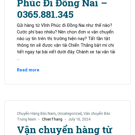
Phúc Đi Đồng Nai –
0365.881.345
Gửi hàng từ Vĩnh Phúc đi Đồng Nai như thế nào?
Cước phí bao nhiêu? Nên chọn đơn vị vận chuyển
nào uy tín trên thị trường hiện nay? Tất tần tật
thông tin sẽ được vận tải Chiến Thắng bật mí chi
tiết ngay tại bài viết dưới đây. Chành xe tại vận tải
…
2026
Read more
Gửi
Hàng
Vĩnh
Phúc
Đi
Đồng
Chuyển Hàng Bắc Nam
,
Uncategorized
,
Vận chuyển Bắc
Nai
Trung Nam
ChienThang
July 10, 2024
–
Vận chuyển hàng từ
0365.881.345