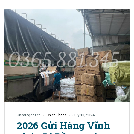
.
Liên
hệ:
0382593345
Uncategorized
ChienThang
July 10, 2024
2026 Gửi Hàng Vĩnh