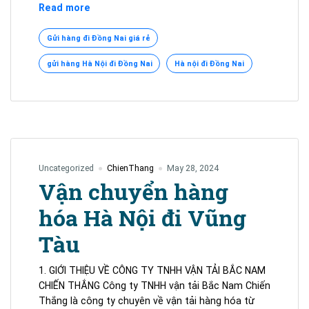
VẬN
Read more
CHUYỂN
HÀNG
Gửi hàng đi Đồng Nai giá rẻ
HÓA
gửi hàng Hà Nội đi Đồng Nai
Hà nội đi Đồng Nai
TUYẾN
HÀ
NỘI
ĐI
ĐỒNG
NAI
|
Uncategorized
ChienThang
May 28, 2024
VẬN
Vận chuyển hàng
TẢI
BẮC
hóa Hà Nội đi Vũng
NAM
CHIẾN
Tàu
THẮNG
1. GIỚI THIỆU VỀ CÔNG TY TNHH VẬN TẢI BẮC NAM
CHIẾN THẮNG Công ty TNHH vận tải Bắc Nam Chiến
Thắng là công ty chuyên về vận tải hàng hóa từ