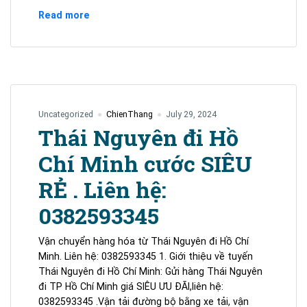
Gửi
Read more
Hàng
TP.HCM
Miền
Trung
–
Vận
Uncategorized
ChienThang
July 29, 2024
Tải
Thái Nguyên đi Hồ
Chiến
Thắng
Chí Minh cước SIÊU
RẺ . Liên hệ:
0382593345
Vận chuyển hàng hóa từ Thái Nguyên đi Hồ Chí
Minh. Liên hệ: 0382593345 1. Giới thiệu về tuyến
Thái Nguyên đi Hồ Chí Minh: Gửi hàng Thái Nguyên
đi TP Hồ Chí Minh giá SIÊU ƯU ĐÃI,liên hệ:
0382593345 .Vận tải đường bộ bằng xe tải, vận