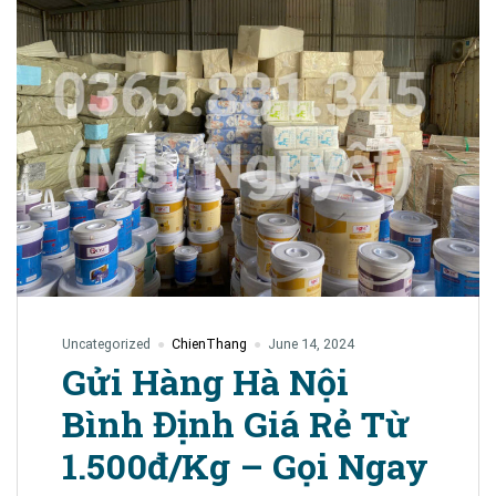
–
Đồng
Nai
0365.881.345
Uncategorized
ChienThang
June 14, 2024
Gửi Hàng Hà Nội
Bình Định Giá Rẻ Từ
1.500đ/Kg – Gọi Ngay