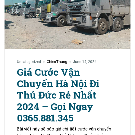
Ngay
0365
881
345
Uncategorized
ChienThang
June 14, 2024
Giá Cước Vận
Chuyển Hà Nội Đi
Thủ Đức Rẻ Nhất
2024 – Gọi Ngay
0365.881.345
Bài viết này sẽ báo giá chi tiết cước vận chuyển