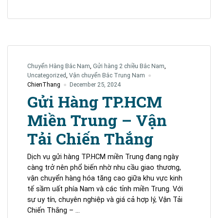
Hàng
Giá
Rẻ
Chỉ
Từ
1.500/Kg
Chuyển Hàng Bắc Nam
,
Gửi hàng 2 chiều Bắc Nam
,
–
Uncategorized
,
Vận chuyển Bắc Trung Nam
Vận
ChienThang
December 25, 2024
Tải
Gửi Hàng TP.HCM
Chiến
Miền Trung – Vận
Thắng
Tải Chiến Thắng
Dịch vụ gửi hàng TP.HCM miền Trung đang ngày
càng trở nên phổ biến nhờ nhu cầu giao thương,
vận chuyển hàng hóa tăng cao giữa khu vực kinh
tế sầm uất phía Nam và các tỉnh miền Trung. Với
sự uy tín, chuyên nghiệp và giá cả hợp lý, Vận Tải
Chiến Thắng – …