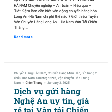
DỊCH VỤ VẬN CHUYỂN HÀNG HÓA TUYẾN LONG AN –
HÀ NAM Chuyên nghiệp – An toàn – Hiệu quả –
Tiết Kiệm Bạn cần biết vận động chuyển hàng hóa
Long An -Hà Nam chi phí thế nào ? Giới thiệu Tuyến
Vận Chuyển Hàng Long An – Hà Nam Vân Tải Chiến
Thắng …
Ghép
Read more
hàng
Long
An
–
Hà
Nam
Chuyển Hàng Bắc Nam
,
Chuyển Hàng Miền Bắc
,
Gửi hàng 2
giá
chiều Bắc Nam
,
Uncategorized
,
Vận chuyển Bắc Trung
rẻ
Nam
ChienThang
January 3, 2025
liên
Dịch vụ gửi hàng
hệ
Nghệ An uy tín, giá
0354.706.046
rẻ tại Vận tải Chiến