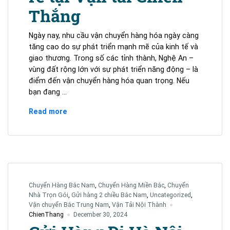
Thắng
Ngày nay, nhu cầu vận chuyển hàng hóa ngày càng
tăng cao do sự phát triển mạnh mẽ của kinh tế và
giao thương. Trong số các tỉnh thành, Nghệ An –
vùng đất rộng lớn với sự phát triển năng động – là
điểm đến vận chuyển hàng hóa quan trọng. Nếu
bạn đang …
Dịch
Read more
vụ
gửi
hàng
Nghệ
An
uy
Chuyển Hàng Bắc Nam
,
Chuyển Hàng Miền Bắc
,
Chuyển
tín,
Nhà Trọn Gói
,
Gửi hàng 2 chiều Bắc Nam
,
Uncategorized
,
giá
Vận chuyển Bắc Trung Nam
,
Vận Tải Nội Thành
rẻ
ChienThang
December 30, 2024
tại