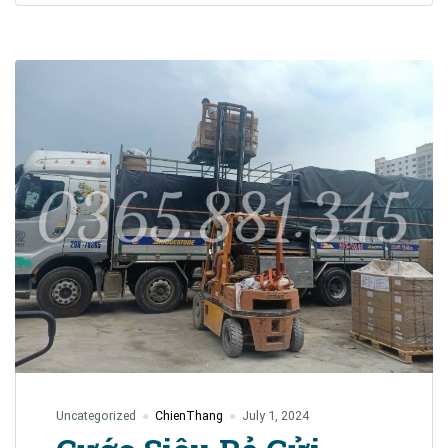
Chí
Minh
.
Liên
hệ:0382593345.
Uncategorized
ChienThang
July 1, 2024