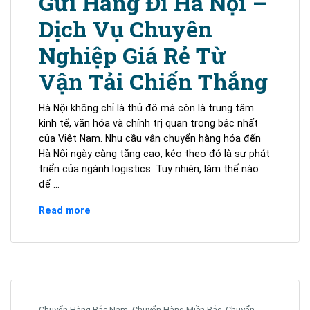
Gửi Hàng Đi Hà Nội –
Vận
Dịch Vụ Chuyên
tải
Chiến
Nghiệp Giá Rẻ Từ
Thắng
Vận Tải Chiến Thắng
Hà Nội không chỉ là thủ đô mà còn là trung tâm
kinh tế, văn hóa và chính trị quan trọng bậc nhất
của Việt Nam. Nhu cầu vận chuyển hàng hóa đến
Hà Nội ngày càng tăng cao, kéo theo đó là sự phát
triển của ngành logistics. Tuy nhiên, làm thế nào
để …
Gửi
Read more
Hàng
Đi
Hà
Nội
–
Dịch
Chuyển Hàng Bắc Nam
,
Chuyển Hàng Miền Bắc
,
Chuyển