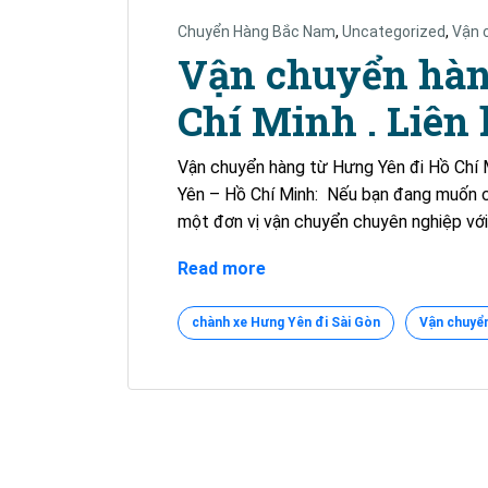
Chuyển Hàng Bắc Nam
,
Uncategorized
,
Vận 
Vận chuyển hàn
Chí Minh . Liên
Vận chuyển hàng từ Hưng Yên đi Hồ Chí M
Yên – Hồ Chí Minh: Nếu bạn đang muốn c
một đơn vị vận chuyển chuyên nghiệp với 
Vận
Read more
chuyển
hàng
chành xe Hưng Yên đi Sài Gòn
Vận chuyển
từ
Hưng
Yên
đi
Hồ
Chí