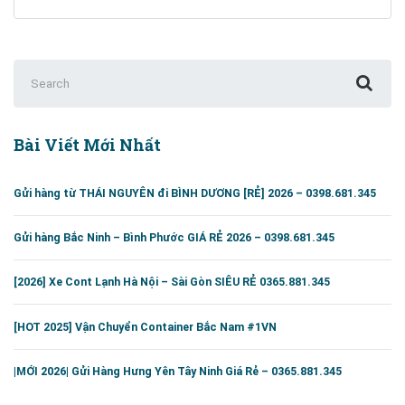
Đi
Vũng
Tàu
Rẻ
Search
Số
for:
1
–
Bài Viết Mới Nhất
0365.881.345
Gửi hàng từ THÁI NGUYÊN đi BÌNH DƯƠNG [RẺ] 2026 – 0398.681.345
Gửi hàng Bắc Ninh – Bình Phước GIÁ RẺ 2026 – 0398.681.345
[2026] Xe Cont Lạnh Hà Nội – Sài Gòn SIÊU RẺ 0365.881.345
[HOT 2025] Vận Chuyển Container Bắc Nam #1VN
|MỚI 2026| Gửi Hàng Hưng Yên Tây Ninh Giá Rẻ – 0365.881.345