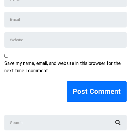
and
Last
E-
name
*
mail
Address
*
Website
Save my name, email, and website in this browser for the
next time I comment.
Search
for: