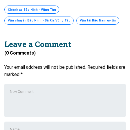
Chành xe Bắc Ninh - Vũng Tàu
Vận chuyển Bắc Ninh - Bà Rịa Vũng Tàu
Vận tải Bắc Nam uy tín
Leave a Comment
(0 Comments)
Your email address will not be published.
Required fields are
marked
*
Your
comment
*
First