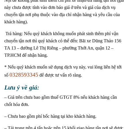
Nội để không phát sinh thêm chi phí xe nhận-trả hàng tận nơi (giá
này chưa được tính vào đơn báo giá ở trên và giá của dịch vụ
chuyển tận nơi phụ thuộc vào địa chỉ nhận hàng và yêu cầu của
khách hàng).
Trả hàng: Nếu quý khách không muốn phát sinh thêm phí vận
chuyển tận nơi thì quý khách có thể đến: Bãi xe Dũng Thảo 156
TA 13 – đường Lê Thị Riêng – phường Thới An, quận 12 –
TP.HCM để nhận hàng.
* Nếu quý khách muốn sử dụng dịch vụ này, vui lòng liên hệ tới
0328593345
số
để được tư vấn rõ ràng.
Lưu ý về giá:
– Giá trên chưa bao gồm thuế GTGT 8% nếu khách hàng cần
chốt hóa đơn.
– Chưa bao gồm phí bốc hàng tại kho khách hàng.
– Tải trọng trên 4 tấn hoặc trên 15 khối giao hàng tận nơi sẽ được