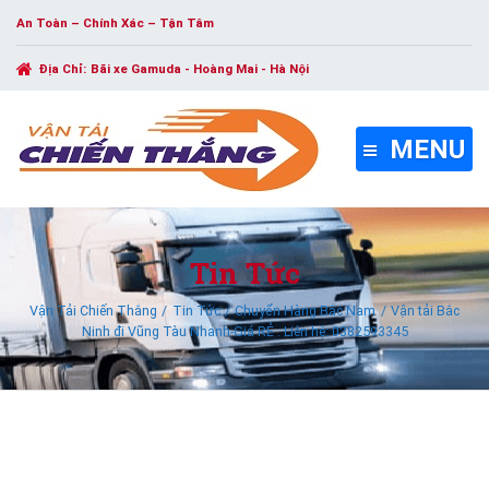
An Toàn – Chính Xác – Tận Tâm
Địa Chỉ:
Bãi xe Gamuda - Hoàng Mai - Hà Nội
MENU
Tin Tức
Vận Tải Chiến Thắng
Tin Tức
Chuyển Hàng Bắc Nam
Vận tải Bắc
Ninh đi Vũng Tàu Nhanh-Giá RẺ . Liên hệ: 0382593345