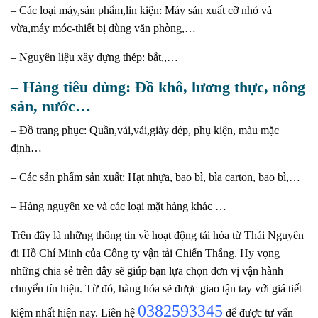
– Các loại máy,sản phẩm,lin kiện: Máy sản xuất cỡ nhỏ và
vừa,máy móc-thiết bị dùng văn phòng,…
– Nguyên liệu xây dựng thép: bắt,,…
– Hàng tiêu dùng: Đồ khô, lương thực, nông
sản, nước…
– Đồ trang phục: Quần,vải,vải,giày dép, phụ kiện, màu mặc
định…
– Các sản phẩm sản xuất: Hạt nhựa, bao bì, bìa carton, bao bì,…
– Hàng nguyên xe và các loại mặt hàng khác …
Trên đây là những thông tin về hoạt động tải hóa từ Thái Nguyên
đi Hồ Chí Minh của Công ty vận tải Chiến Thắng. Hy vọng
những chia sẻ trên đây sẽ giúp bạn lựa chọn đơn vị vận hành
chuyển tín hiệu. Từ đó, hàng hóa sẽ được giao tận tay với giá tiết
0382593345
kiệm nhất hiện nay. Liên hệ
để được tư vấn