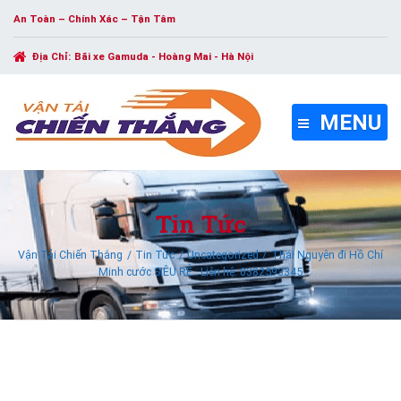
An Toàn – Chính Xác – Tận Tâm
Địa Chỉ:
Bãi xe Gamuda - Hoàng Mai - Hà Nội
MENU
Tin Tức
Vận Tải Chiến Thắng
Tin Tức
Uncategorized
Thái Nguyên đi Hồ Chí
Minh cước SIÊU RẺ . Liên hệ: 0382593345