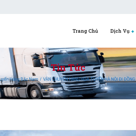
Trang Chủ
Dịch Vụ
Tin Tức
uyển Hàng Bắc Nam
VẬN CHUYỂN HÀNG HÓA TUYẾN HÀ NỘI ĐI ĐỒNG N