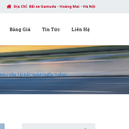
Địa Chỉ:
Bãi xe Gamuda - Hoàng Mai - Hà Nội
Bảng Giá
Tin Tức
Liên Hệ
AI | VẬN TẢI BẮC NAM CHIẾN THẮNG
Search