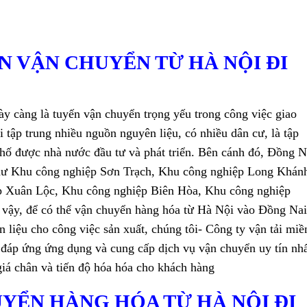
ẾN VẬN CHUYỂN TỪ HÀ NỘI ĐI
y càng là tuyến vận chuyển trọng yếu trong công việc giao
tập trung nhiều nguồn nguyên liệu, có nhiều dân cư, là tập
 phố được nhà nước đầu tư và phát triển. Bên cánh đó, Đồng N
 như Khu công nghiệp Sơn Trạch, Khu công nghiệp Long Khán
p Xuân Lộc, Khu công nghiệp Biên Hòa, Khu công nghiệp
ậy, để có thể vận chuyển hàng hóa từ Hà Nội vào Đồng Nai
liệu cho công việc sản xuất, chúng tôi- Công ty vận tải miề
đáp ứng ứng dụng và cung cấp dịch vụ vận chuyển uy tín nhấ
iá chân và tiến độ hóa hóa cho khách hàng
UYỂN HÀNG HÓA TỪ HÀ NỘI ĐI