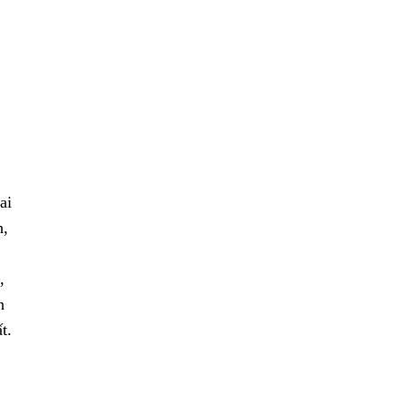
ai
h,
,
n
t.