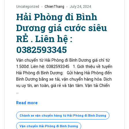
Uncategorized
ChienThang
July 24, 2024
Hải Phòng đi Bình
Dương giá cước siêu
RẺ . Liên hệ :
0382593345
Vận chuyển từ Hải Phòng đi Bình Dương giá chỉ từ
1.500đ. Liên hệ: 0382593345 1. Giới thiệu về tuyến
Hải Phòng đi Bình Dương: Gửi hàng Hải Phòng đến
Bình Dương bằng xe tải, vận chuyển hàng hóa. Dịch
vụ uy tín, an toàn, giá rẻ và tận tâm. Vận tải Chiến
…
Hải
Read more
Phòng
đi
Chành xe vận chuyển hàng từ Hải Phòng đi Bình Dương
Bình
Vận chuyển Hải Phòng đi Bình Dương
Dương