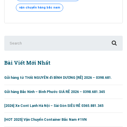
giá
vận chuyển hàng bắc nam
cước
siêu
RẺ
.
Liên
Search
hệ
for:
:
0382593345
Bài Viết Mới Nhất
Gửi hàng từ THÁI NGUYÊN đi BÌNH DƯƠNG [RẺ] 2026 – 0398.681.
Gửi hàng Bắc Ninh – Bình Phước GIÁ RẺ 2026 – 0398.681.345
[2026] Xe Cont Lạnh Hà Nội – Sài Gòn SIÊU RẺ 0365.881.345
[HOT 2025] Vận Chuyển Container Bắc Nam #1VN