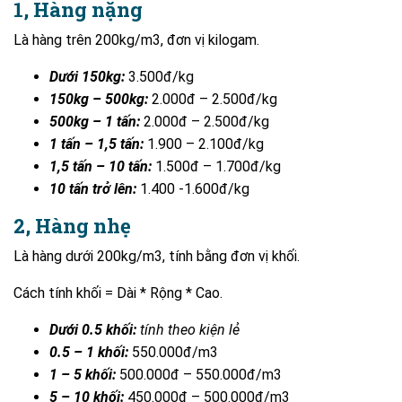
1, Hàng nặng
Là hàng trên 200kg/m3, đơn vị kilogam.
Dưới 150kg:
3.500đ/kg
150kg – 500kg:
2.000đ – 2.500đ/kg
500kg – 1 tấn:
2.000đ – 2.500đ/kg
1 tấn – 1,5 tấn:
1.900 – 2.100đ/kg
1,5 tấn – 10 tấn:
1.500đ – 1.700đ/kg
10 tấn trở lên:
1.400 -1.600đ/kg
2, Hàng nhẹ
Là hàng dưới 200kg/m3, tính bằng đơn vị khối.
Cách tính khối = Dài * Rộng * Cao.
Dưới 0.5 khối:
tính theo kiện lẻ
0.5 – 1 khối:
550.000đ/m3
1 – 5 khối:
500.000đ – 550.000đ/m3
5 – 10 khối:
450.000đ – 500.000đ/m3