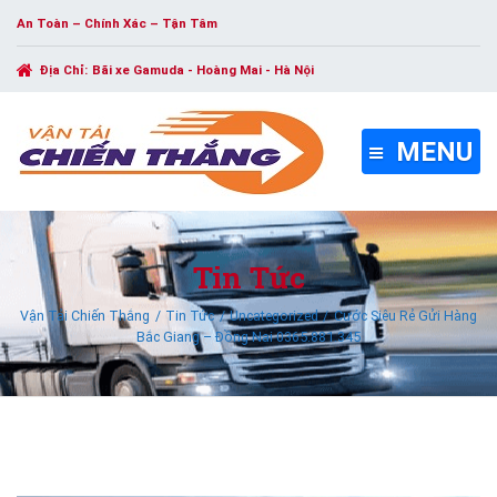
An Toàn – Chính Xác – Tận Tâm
Địa Chỉ:
Bãi xe Gamuda - Hoàng Mai - Hà Nội
MENU
Tin Tức
Vận Tải Chiến Thắng
Tin Tức
Uncategorized
Cước Siêu Rẻ Gửi Hàng
Bắc Giang – Đồng Nai 0365.881.345