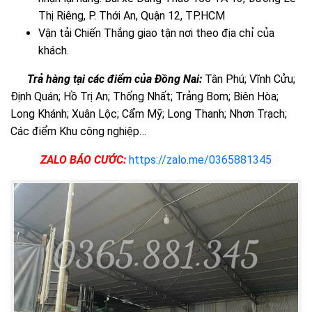
Thị Riêng, P. Thới An, Quận 12, TP.HCM
Vận tải Chiến Thắng giao tận nơi theo địa chỉ của
khách.
Trả hàng tại các điểm của Đồng Nai:
Tân Phú; Vĩnh Cửu;
Định Quán; Hồ Trị An; Thống Nhất; Trảng Bom; Biên Hòa;
Long Khánh; Xuân Lộc; Cẩm Mỹ; Long Thanh; Nhơn Trạch;
Các điểm Khu công nghiệp…
ZALO BÁO CƯỚC:
https://zalo.me/0365881345