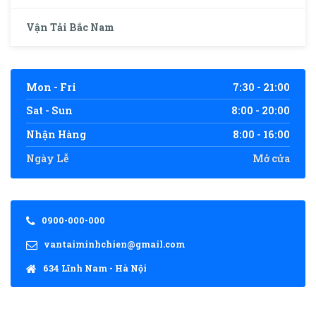
Vận Tải Bắc Nam
Mon - Fri
7:30 - 21:00
Sat - Sun
8:00 - 20:00
Nhận Hàng
8:00 - 16:00
Ngày Lễ
Mở cửa
0900-000-000
vantaiminhchien@gmail.com
634 Lĩnh Nam - Hà Nội