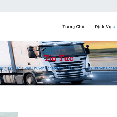
Trang Chủ
Dịch Vụ
Tin Tức
ng
Tin Tức
Vận Chuyển Container
[HOT 2025] Vận Chuyển Conta