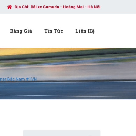
Địa Chỉ:
Bãi xe Gamuda - Hoàng Mai - Hà Nội
Bảng Giá
Tin Tức
Liên Hệ
iner Bắc Nam #1VN
Search