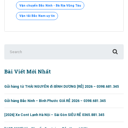
Ninh
Vận chuyển Bắc Ninh - Bà Rịa Vũng Tàu
đi
Vũng
Vận tải Bắc Nam uy tín
Tàu
Nhanh-
Giá
RẺ
.
Search
Liên
for:
hệ:
0382593345
Bài Viết Mới Nhất
Gửi hàng từ THÁI NGUYÊN đi BÌNH DƯƠNG [RẺ] 2026 – 0398.681.345
Gửi hàng Bắc Ninh – Bình Phước GIÁ RẺ 2026 – 0398.681.345
[2026] Xe Cont Lạnh Hà Nội – Sài Gòn SIÊU RẺ 0365.881.345