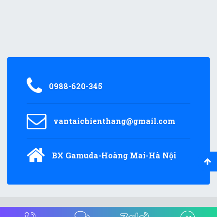
0988-620-345
vantaichienthang@gmail.com
BX Gamuda-Hoàng Mai-Hà Nội
© 2018
vantaichienthang.com
All Rights Reserved.