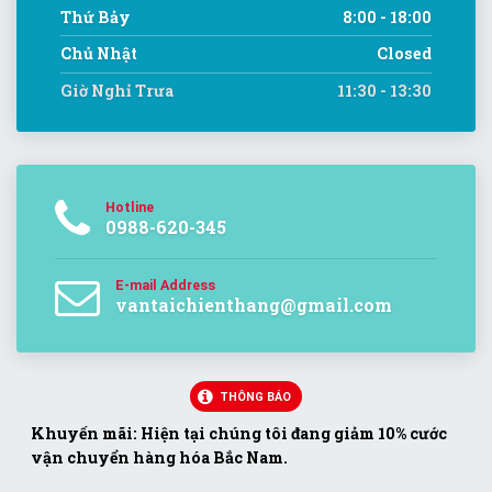
Thứ Bảy
8:00 - 18:00
Chủ Nhật
Closed
Giờ Nghỉ Trưa
11:30 - 13:30
Hotline
0988-620-345
E-mail Address
vantaichienthang@gmail.com
THÔNG BÁO
Khuyến mãi: Hiện tại chúng tôi đang giảm 10% cước
vận chuyển hàng hóa Bắc Nam.