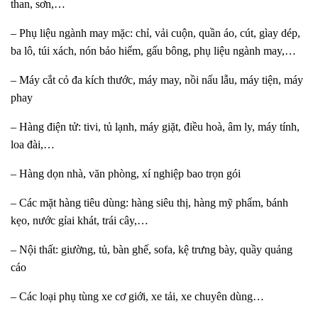
than, sơn,…
– Phụ liệu ngành may mặc: chỉ, vải cuộn, quần áo, cút, gìay dép,
ba lô, túi xách, nón bảo hiểm, gấu bông, phụ liệu ngành may,…
– Máy cắt cỏ đa kích thước, máy may, nồi nấu lẫu, máy tiện, máy
phay
– Hàng điện tử: tivi, tủ lạnh, máy giặt, điều hoà, âm ly, máy tính,
loa đài,…
– Hàng dọn nhà, văn phòng, xí nghiệp bao trọn gói
– Các mặt hàng tiêu dùng: hàng siêu thị, hàng mỹ phẩm, bánh
kẹo, nước gỉai khát, trái cây,…
– Nội thất: giường, tủ, bàn ghế, sofa, kệ trưng bày, quầy quảng
cáo
– Các loại phụ tùng xe cơ giới, xe tải, xe chuyên dùng…