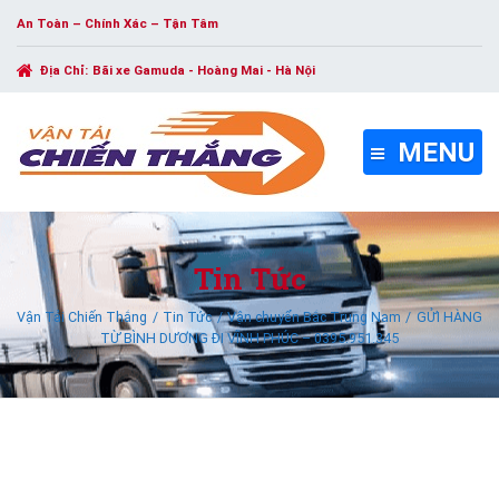
An Toàn – Chính Xác – Tận Tâm
Địa Chỉ:
Bãi xe Gamuda - Hoàng Mai - Hà Nội
MENU
Tin Tức
Vận Tải Chiến Thắng
Tin Tức
Vận chuyển Bắc Trung Nam
GỬI HÀNG
TỪ BÌNH DƯƠNG ĐI VĨNH PHÚC – 0395.951.345