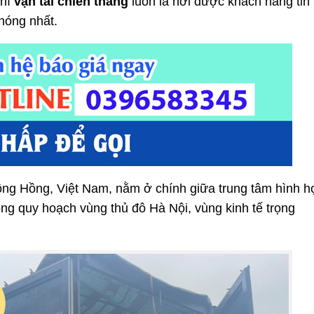
thì
vận
tải chiến thắn
g
luôn là nơi được khách hàng tin
chóng nhất.
ông Hồng, Việt Nam, nằm ở chính giữa trung tâm hình h
ong quy hoạch vùng thủ đô Hà Nội, vùng kinh tế trọng