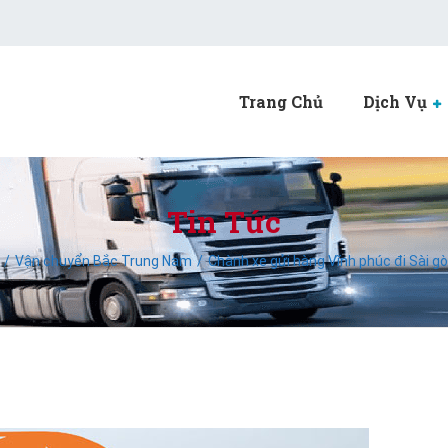
Trang Chủ
Dịch Vụ
Tin Tức
Vận chuyển Bắc Trung Nam
Chành xe gửi hàng Vĩnh phúc đi Sài gòn