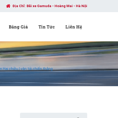
Địa Chỉ:
Bãi xe Gamuda - Hoàng Mai - Hà Nội
Bảng Giá
Tin Tức
Liên Hệ
 Hai chiều | vận tải chiến thắng
Search