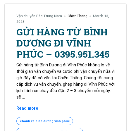
Vận chuyển Bắc Trung Nam
ChienThang
March 13,
2023
GỬI HÀNG TỪ BÌNH
DƯƠNG ĐI VĨNH
PHÚC – 0395.951.345
Gửi hàng từ Bình Dương đi Vĩnh Phúc không lo về
thời gian vận chuyển và cước phí vận chuyển nữa vì
giờ đây đã có vận tải Chiến Thắng. Chúng tôi cung
cấp dịch vụ vận chuyển, ghép hàng đi Vĩnh Phúc với
lịch trình xe chạy đều đặn 2 – 3 chuyến mỗi ngày,
sẽ …
GỬI
Read more
HÀNG
TỪ
chành xe bình dương vĩnh phúc
BÌNH