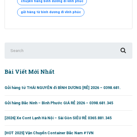
chuyển hàng bình dương đi vĩnh phúc
DƯƠNG
ĐI
gửi hàng từ bình dương đi vĩnh phúc
VĨNH
PHÚC
–
0395.951.345
Search
for:
Bài Viết Mới Nhất
Gửi hàng từ THÁI NGUYÊN đi BÌNH DƯƠNG [RẺ] 2026 – 0398.681.
Gửi hàng Bắc Ninh – Bình Phước GIÁ RẺ 2026 – 0398.681.345
[2026] Xe Cont Lạnh Hà Nội – Sài Gòn SIÊU RẺ 0365.881.345
[HOT 2025] Vận Chuyển Container Bắc Nam #1VN