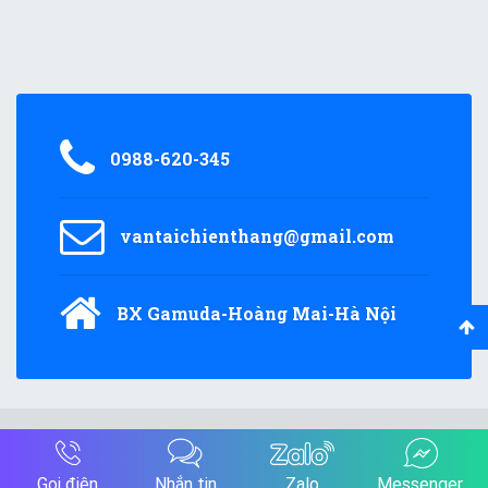
0988-620-345
vantaichienthang@gmail.com
BX Gamuda-Hoàng Mai-Hà Nội
© 2018
vantaichienthang.com
All Rights Reserved.
Gọi điện
Nhắn tin
Zalo
Messenger