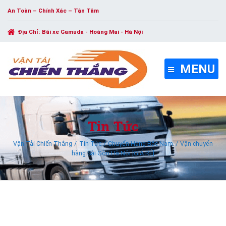
An Toàn – Chính Xác – Tận Tâm
Địa Chỉ:
Bãi xe Gamuda - Hoàng Mai - Hà Nội
MENU
Tin Tức
Vận Tải Chiến Thắng
Tin Tức
Chuyển Hàng Bắc Nam
Vận chuyển
hàng Sài Gòn Hà Nội [GIÁ RẺ]