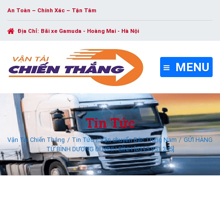
An Toàn – Chính Xác – Tận Tâm
Địa Chỉ:
Bãi xe Gamuda - Hoàng Mai - Hà Nội
MENU
Tin Tức
Vận Tải Chiến Thắng
Tin Tức
Vận chuyển Bắc Trung Nam
GỬI HÀNG
TỪ BÌNH DƯƠNG ĐI NINH BÌNH [0395.951.345]