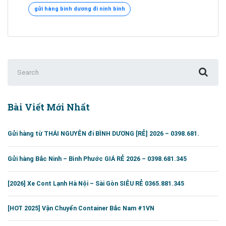
ĐI
gửi hàng bình dương đi ninh bình
NINH
BÌNH
[0395.951.345]
Search
for:
Bài Viết Mới Nhất
Gửi hàng từ THÁI NGUYÊN đi BÌNH DƯƠNG [RẺ] 2026 – 0398.681.
Gửi hàng Bắc Ninh – Bình Phước GIÁ RẺ 2026 – 0398.681.345
[2026] Xe Cont Lạnh Hà Nội – Sài Gòn SIÊU RẺ 0365.881.345
[HOT 2025] Vận Chuyển Container Bắc Nam #1VN