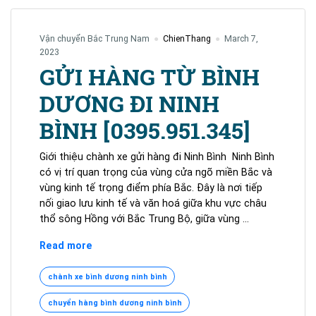
Vận chuyển Bắc Trung Nam
ChienThang
March 7,
2023
GỬI HÀNG TỪ BÌNH
DƯƠNG ĐI NINH
BÌNH [0395.951.345]
Giới thiệu chành xe gửi hàng đi Ninh Bình Ninh Bình
có vị trí quan trọng của vùng cửa ngõ miền Bắc và
vùng kinh tế trọng điểm phía Bắc. Đây là nơi tiếp
nối giao lưu kinh tế và văn hoá giữa khu vực châu
thổ sông Hồng với Bắc Trung Bộ, giữa vùng …
GỬI
Read more
HÀNG
TỪ
chành xe bình dương ninh bình
BÌNH
chuyển hàng bình dương ninh bình
DƯƠNG