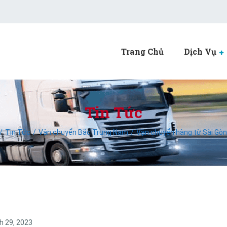
Trang Chủ
Dịch Vụ
Tin Tức
Tin Tức
Vận chuyển Bắc Trung Nam
Vận chuyển hàng từ Sài Gòn 
h 29, 2023