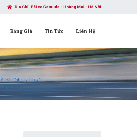
Địa Chỉ:
Bãi xe Gamuda - Hoàng Mai - Hà Nội
Bảng Giá
Tin Tức
Liên Hệ
đi Hà Tĩnh [Uy Tín #1]
Search