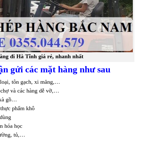
àng đi Hà Tĩnh giá rẻ, nhanh nhất
n gửi các mặt hàng như sau
 loại, tôn gạch, xi măng,…
i chợ và các hàng dễ vỡ,…
 xà gồ…
 thực phẩm khô
 dùng
ẩm hóa học
iường, tủ,…