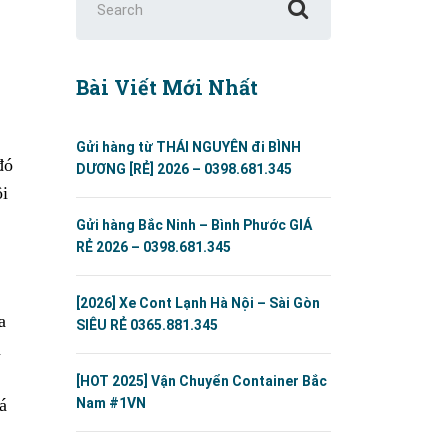
for:
Bài Viết Mới Nhất
Gửi hàng từ THÁI NGUYÊN đi BÌNH
đó
DƯƠNG [RẺ] 2026 – 0398.681.345
ôi
Gửi hàng Bắc Ninh – Bình Phước GIÁ
RẺ 2026 – 0398.681.345
[2026] Xe Cont Lạnh Hà Nội – Sài Gòn
a
SIÊU RẺ 0365.881.345
n
[HOT 2025] Vận Chuyển Container Bắc
á
Nam #1VN