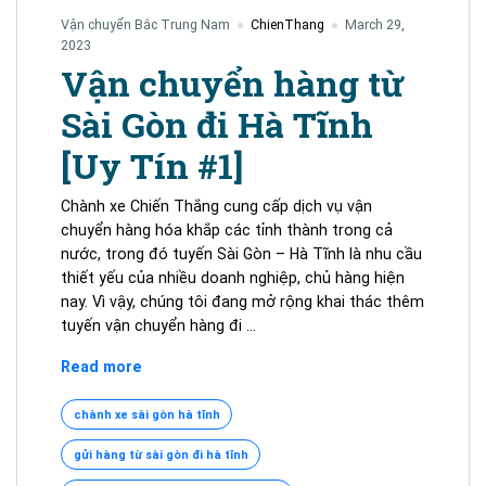
Vận chuyển Bắc Trung Nam
ChienThang
March 29,
2023
Vận chuyển hàng từ
Sài Gòn đi Hà Tĩnh
[Uy Tín #1]
Chành xe Chiến Thắng cung cấp dịch vụ vận
chuyển hàng hóa khắp các tỉnh thành trong cả
nước, trong đó tuyến Sài Gòn – Hà Tĩnh là nhu cầu
thiết yếu của nhiều doanh nghiệp, chủ hàng hiện
nay. Vì vậy, chúng tôi đang mở rộng khai thác thêm
tuyến vận chuyển hàng đi …
Vận
Read more
chuyển
hàng
chành xe sài gòn hà tĩnh
từ
gửi hàng từ sài gòn đi hà tĩnh
Sài
Gòn