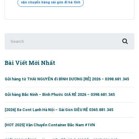
vận chuyển hàng sài gòn đi hà tĩnh
đi
Hà
Tĩnh
[Uy
Tín
Search
#1]
for:
Bài Viết Mới Nhất
Gửi hàng từ THÁI NGUYÊN đi BÌNH DƯƠNG [RẺ] 2026 – 0398.681.345
Gửi hàng Bắc Ninh – Bình Phước GIÁ RẺ 2026 – 0398.681.345
[2026] Xe Cont Lạnh Hà Nội – Sài Gòn SIÊU RẺ 0365.881.345
[HOT 2025] Vận Chuyển Container Bắc Nam #1VN