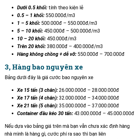
Dưới 0.5 khối:
tính theo kiện lẻ
0.5 – 1 khối:
550.000đ/m3
1 – 5 khối:
500.000đ – 550.000đ/m3
5 – 10 khối:
450.000đ – 500.000đ/m3
10 – 20 khối:
450.000đ/m3
Trên 20 khối:
380.000đ – 400.000đ/m3
Hàng không chồng + dễ vỡ:
550.000đ – 700.000đ
3, Hàng bao nguyên xe
Bảng dưới đây là giá cước bao nguyên xe
Xe 15 tấn (3 chân):
26.000.000đ – 28.000.000đ
Xe 17 tấn (4 chân):
32.000.000đ – 34.000.000đ
Xe 21 tấn (5 chân):
35.000.000đ – 37.000.000đ
Container đầu kéo 30 tấn:
43.000.000đ – 45.000.000đ
Nếu dựa vào bảng giá trên mà bạn vẫn chưa xác định hàng
nhà mình là hàng gì, cước phí ra sao thì bạn liên