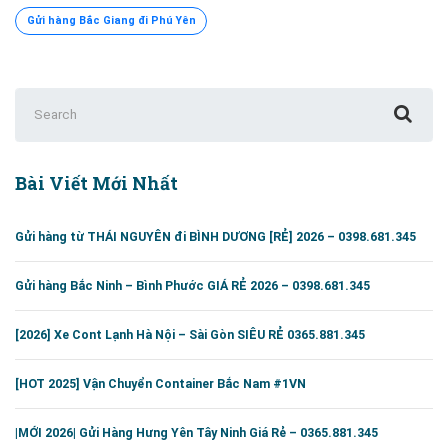
Gửi hàng Bắc Giang đi Phú Yên
Search
for:
Bài Viết Mới Nhất
Gửi hàng từ THÁI NGUYÊN đi BÌNH DƯƠNG [RẺ] 2026 – 0398.681.345
Gửi hàng Bắc Ninh – Bình Phước GIÁ RẺ 2026 – 0398.681.345
[2026] Xe Cont Lạnh Hà Nội – Sài Gòn SIÊU RẺ 0365.881.345
[HOT 2025] Vận Chuyển Container Bắc Nam #1VN
|MỚI 2026| Gửi Hàng Hưng Yên Tây Ninh Giá Rẻ – 0365.881.345