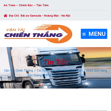
An Toàn – Chính Xác – Tận Tâm
Địa Chỉ:
Bãi xe Gamuda - Hoàng Mai - Hà Nội
MENU
Tin Tức
Vận Tải Chiến Thắng
Tin Tức
Chuyển Hàng Bắc Nam
2026 Gửi Hàng
Bắc Giang Đi Phú Yên RẺ – 0365.881.345