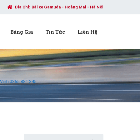
Địa Chỉ:
Bãi xe Gamuda - Hoàng Mai - Hà Nội
Bảng Giá
Tin Tức
Liên Hệ
 Vinh 0365.881.345
Search