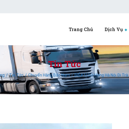
Trang Chủ
Dịch Vụ
Tin Tức
ắng
Tin Tức
Chuyển Hàng Bắc Nam
[RẺ#1] Gửi Hàng Hà Nội Đi Trà