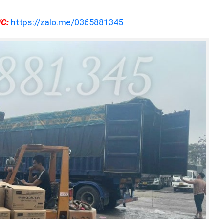
C:
https://zalo.me/0365881345