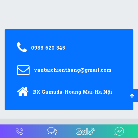
0988-620-345
vantaichienthang@gmail.com
BX Gamuda-Hoàng Mai-Hà Nội
© 2018
vantaichienthang.com
All Rights Reserved.