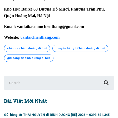
Kho HN: Bãi xe 68 Đường Đỗ Mười, Phường Trần Phú,
Quận Hoàng Mai, Hà Nội
Email: vantaibacnamchienthang@gmail.com
Website:
vantaichienthang.com
chành xe bình dương đi huế
chuyển hàng từ bình dương đi huế
gửi hàng từ bình dương đi huế
Search
for:
Bài Viết Mới Nhất
Gửi hàng từ THÁI NGUYÊN đi BÌNH DƯƠNG [RẺ] 2026 – 0398.681.345