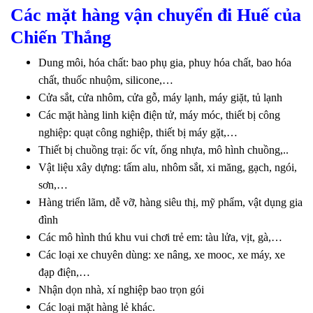
Các mặt hàng vận chuyển đi Huế của
Chiến Thắng
Dung môi, hóa chất: bao phụ gia, phuy hóa chất, bao hóa
chất, thuốc nhuộm, silicone,…
Cửa sắt, cửa nhôm, cửa gỗ, máy lạnh, máy giặt, tủ lạnh
Các mặt hàng linh kiện điện tử, máy móc, thiết bị công
nghiệp: quạt công nghiệp, thiết bị máy gặt,…
Thiết bị chuồng trại: ốc vít, ống nhựa, mô hình chuồng,..
Vật liệu xây dựng: tấm alu, nhôm sắt, xi măng, gạch, ngói,
sơn,…
Hàng triển lãm, dễ vỡ, hàng siêu thị, mỹ phẩm, vật dụng gia
đình
Các mô hình thú khu vui chơi trẻ em: tàu lửa, vịt, gà,…
Các loại xe chuyên dùng: xe nâng, xe mooc, xe máy, xe
đạp điện,…
Nhận dọn nhà, xí nghiệp bao trọn gói
Các loại mặt hàng lẻ khác.