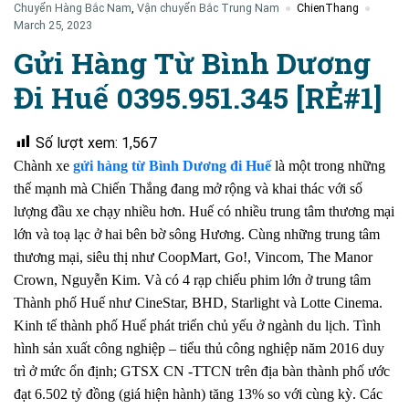
Chuyển Hàng Bắc Nam
,
Vận chuyển Bắc Trung Nam
ChienThang
March 25, 2023
Gửi Hàng Từ Bình Dương
Đi Huế 0395.951.345 [RẺ#1]
Số lượt xem:
1,567
Chành xe
gửi hàng từ Bình Dương đi Huế
là một trong những
thế mạnh mà Chiến Thắng đang mở rộng và khai thác với số
lượng đầu xe chạy nhiều hơn. Huế có nhiều trung tâm thương mại
lớn và toạ lạc ở hai bên bờ sông Hương. Cùng những trung tâm
thương mại, siêu thị như CoopMart, Go!, Vincom, The Manor
Crown, Nguyễn Kim. Và có 4 rạp chiếu phim lớn ở trung tâm
Thành phố Huế như CineStar, BHD, Starlight và Lotte Cinema.
Kinh tế thành phố Huế phát triển chủ yếu ở ngành du lịch. Tình
hình sản xuất công nghiệp – tiểu thủ công nghiệp năm 2016 duy
trì ở mức ổn định; GTSX CN -TTCN trên địa bàn thành phố ước
đạt 6.502 tỷ đồng (giá hiện hành) tăng 13% so với cùng kỳ. Các