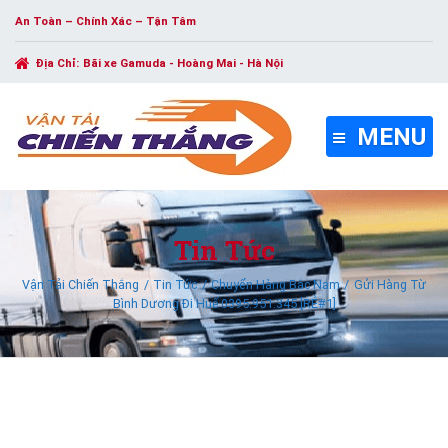
An Toàn – Chính Xác – Tận Tâm
Địa Chỉ:
Bãi xe Gamuda - Hoàng Mai - Hà Nội
MENU
Tin Tức
Vận Tải Chiến Thắng
Tin Tức
Chuyển Hàng Bắc Nam
Gửi Hàng Từ
Bình Dương Đi Huế 0395.951.345 [RẺ#1]