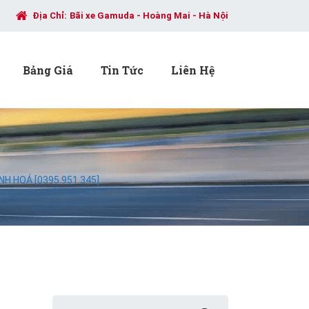
Địa Chỉ:
Bãi xe Gamuda - Hoàng Mai - Hà Nội
Bảng Giá
Tin Tức
Liên Hệ
H HOÁ [0395.951.345]
Search