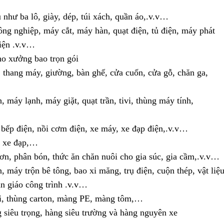
như ba lô, giày, dép, túi xách, quần áo,.v.v…
g nghiệp, máy cắt, máy hàn, quạt điện, tủ điện, máy phát
điện .v.v…
ho xưởng bao trọn gói
, thang máy, giường, bàn ghế, cửa cuốn, cửa gỗ, chăn ga,
, máy lạnh, máy giặt, quạt trần, tivi, thùng máy tính,
 bếp điện, nồi cơm điện, xe máy, xe đạp điện,.v.v…
, xe đạp,…
ơn, phân bón, thức ăn chăn nuôi cho gia súc, gia cầm,.v.v…
 máy trộn bê tông, bao xi măng, trụ điện, cuộn thép, vật liệ
iàn giáo công trình .v.v…
hi, thùng carton, màng PE, màng tôm,…
 siêu trọng, hàng siêu trường và hàng nguyên xe