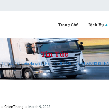
Trang Chủ
Dịch Vụ
Tin Tức
Tin Tức
Chuyển Hàng Bắc Nam
GỬI HÀNG TỪ BÌNH DƯƠNG ĐI THAN
ChienThang
March 9, 2023