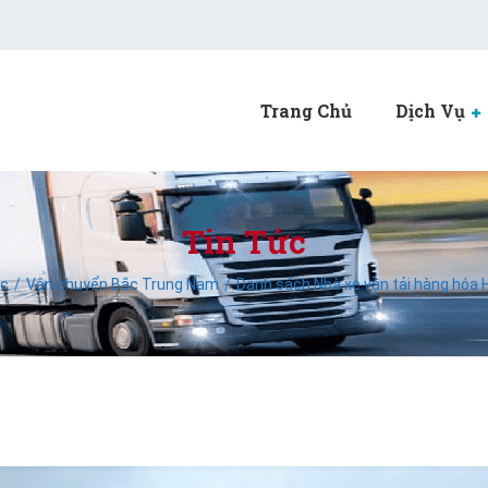
Trang Chủ
Dịch Vụ
Tin Tức
ức
Vận chuyển Bắc Trung Nam
Danh sách Nhà xe vận tải hàng hóa H