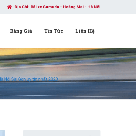
Địa Chỉ:
Bãi xe Gamuda - Hoàng Mai - Hà Nội
Bảng Giá
Tin Tức
Liên Hệ
à Nội Sài Gòn uy tín nhất 2023
Search