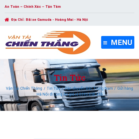
An Toàn – Chính Xác – Tận Tâm
Địa Chỉ:
Bãi xe Gamuda - Hoàng Mai - Hà Nội
MENU
Tin Tức
Vận Tải Chiến Thắng
Tin Tức
Vận chuyển Bắc Trung Nam
Gửi hàng
Hà Nội đi Long An giá rẻ 0393.650.345