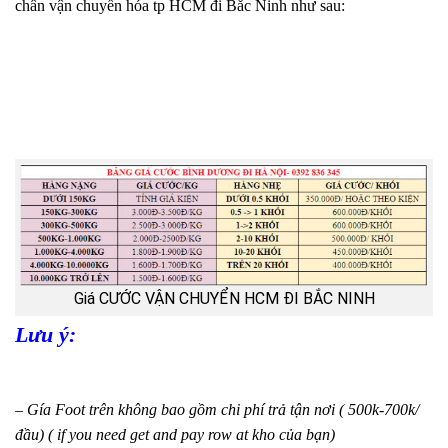
chân vận chuyển hóa tp HCM đi Bắc Ninh như sau:
Giá CƯỚC VẬN CHUYỂN HCM ĐI BẮC NINH
Lưu ý:
– Gía Foot trên không bao gồm chi phí trả tận nơi ( 500k-700k/
đầu) ( if you need get and pay row at kho của bạn)