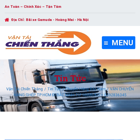
An Toàn – Chính Xác – Tận Tâm
Địa Chỉ:
Bãi xe Gamuda - Hoàng Mai - Hà Nội
MENU
Tin Tức
Vận Tải Chiến Thắng
Tin Tức
Chuyển Hàng Bắc Nam
VẬN CHUYỂN
HÀNG GHÉP TP HCM ĐI BẮC NINH TỪ 1600Đ/KG – 0392836345