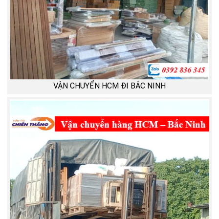
VẬN CHUYỂN HCM ĐI BẮC NINH