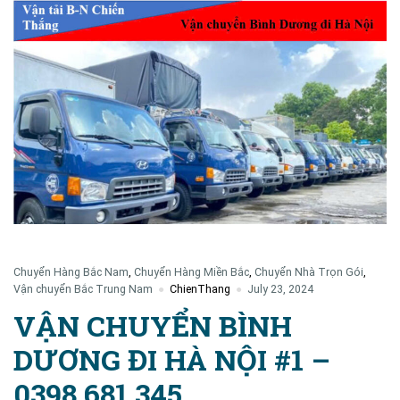
Chuyển Hàng Bắc Nam
,
Chuyển Hàng Miền Bắc
,
Chuyển Nhà Trọn Gói
,
Vận chuyển Bắc Trung Nam
ChienThang
July 23, 2024
VẬN CHUYỂN BÌNH
DƯƠNG ĐI HÀ NỘI #1 –
0398.681.345