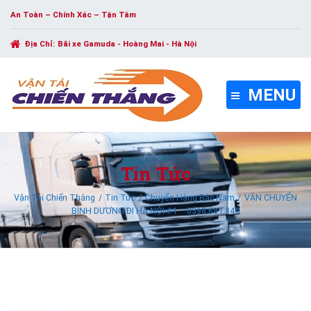
An Toàn – Chính Xác – Tận Tâm
Địa Chỉ:
Bãi xe Gamuda - Hoàng Mai - Hà Nội
MENU
Tin Tức
Vận Tải Chiến Thắng
Tin Tức
Chuyển Hàng Bắc Nam
VẬN CHUYỂN
BÌNH DƯƠNG ĐI HÀ NỘI #1 – 0398.681.345