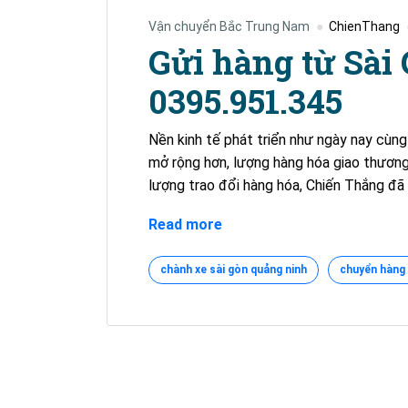
Vận chuyển Bắc Trung Nam
ChienThang
Gửi hàng từ Sài
0395.951.345
Nền kinh tế phát triển như ngày nay cùng
mở rộng hơn, lượng hàng hóa giao thương
lượng trao đổi hàng hóa, Chiến Thắng đã
Gửi
Read more
hàng
từ
chành xe sài gòn quảng ninh
chuyển hàng 
Sài
Gòn
đi
Quảng
Ninh
–