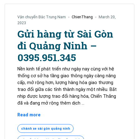
Vận chuyển Bắc Trung Nam
ChienThang
March 20,
2023
Gửi hàng từ Sài Gòn
đi Quảng Ninh –
0395.951.345
Nền kinh tế phát triển như ngày nay cùng với hệ
thống cơ sở hạ tầng giao thông ngày càng nâng
cấp, mở rộng hơn, lượng hàng hóa giao thương
trao đổi giữa các tỉnh thành ngày một nhiều. Bắt
nhịp được lượng trao đổi hàng hóa, Chiến Thắng
đã và đang mở rộng thêm dịch …
Gửi
Read more
hàng
từ
chành xe sài gòn quảng ninh
Sài