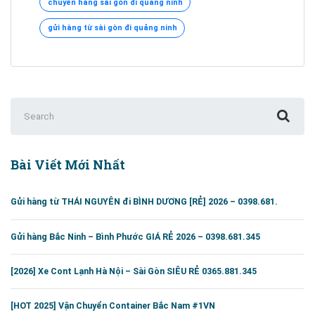
chuyển hàng sài gòn đi quảng ninh
Gòn
đi
gửi hàng từ sài gòn đi quảng ninh
Quảng
Ninh
–
0395.951.345
Search
for:
Bài Viết Mới Nhất
Gửi hàng từ THÁI NGUYÊN đi BÌNH DƯƠNG [RẺ] 2026 – 0398.681.
Gửi hàng Bắc Ninh – Bình Phước GIÁ RẺ 2026 – 0398.681.345
[2026] Xe Cont Lạnh Hà Nội – Sài Gòn SIÊU RẺ 0365.881.345
[HOT 2025] Vận Chuyển Container Bắc Nam #1VN