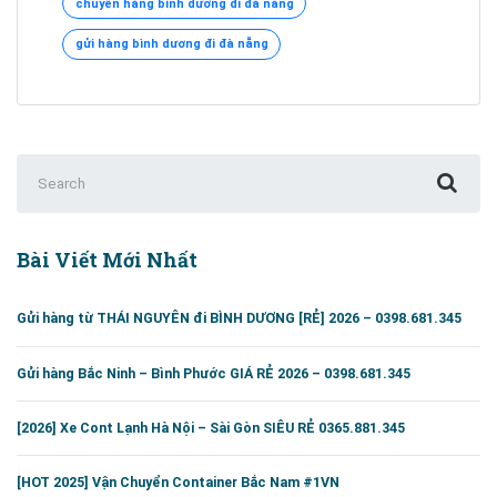
chuyển hàng bình dương đi đà nẵng
DƯƠNG
ĐI
gửi hàng bình dương đi đà nẵng
ĐÀ
NẴNG
–
0395951345
Search
for:
Bài Viết Mới Nhất
Gửi hàng từ THÁI NGUYÊN đi BÌNH DƯƠNG [RẺ] 2026 – 0398.681.345
Gửi hàng Bắc Ninh – Bình Phước GIÁ RẺ 2026 – 0398.681.345
[2026] Xe Cont Lạnh Hà Nội – Sài Gòn SIÊU RẺ 0365.881.345
[HOT 2025] Vận Chuyển Container Bắc Nam #1VN