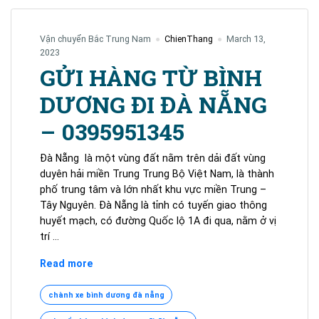
Vận chuyển Bắc Trung Nam
ChienThang
March 13,
2023
GỬI HÀNG TỪ BÌNH
DƯƠNG ĐI ĐÀ NẴNG
– 0395951345
Đà Nẵng là một vùng đất nằm trên dải đất vùng
duyên hải miền Trung Trung Bộ Việt Nam, là thành
phố trung tâm và lớn nhất khu vực miền Trung –
Tây Nguyên. Đà Nẵng là tỉnh có tuyến giao thông
huyết mạch, có đường Quốc lộ 1A đi qua, nằm ở vị
trí …
GỬI
Read more
HÀNG
TỪ
chành xe bình dương đà nẵng
BÌNH