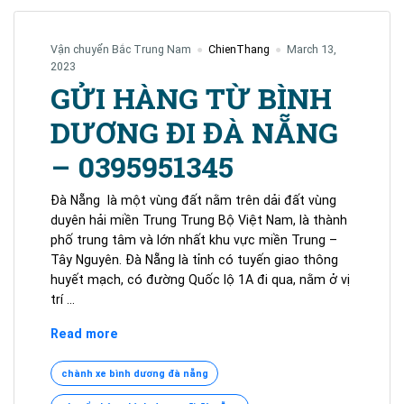
Vận chuyển Bắc Trung Nam
ChienThang
March 13,
2023
GỬI HÀNG TỪ BÌNH
DƯƠNG ĐI ĐÀ NẴNG
– 0395951345
Đà Nẵng là một vùng đất nằm trên dải đất vùng
duyên hải miền Trung Trung Bộ Việt Nam, là thành
phố trung tâm và lớn nhất khu vực miền Trung –
Tây Nguyên. Đà Nẵng là tỉnh có tuyến giao thông
huyết mạch, có đường Quốc lộ 1A đi qua, nằm ở vị
trí …
GỬI
Read more
HÀNG
TỪ
chành xe bình dương đà nẵng
BÌNH