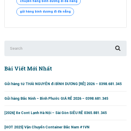
chuyển hàng bình dương đi đà nẵng
DƯƠNG
ĐI
gửi hàng bình dương đi đà nẵng
ĐÀ
NẴNG
–
0395951345
Search
for:
Bài Viết Mới Nhất
Gửi hàng từ THÁI NGUYÊN đi BÌNH DƯƠNG [RẺ] 2026 – 0398.681.345
Gửi hàng Bắc Ninh – Bình Phước GIÁ RẺ 2026 – 0398.681.345
[2026] Xe Cont Lạnh Hà Nội – Sài Gòn SIÊU RẺ 0365.881.345
[HOT 2025] Vận Chuyển Container Bắc Nam #1VN