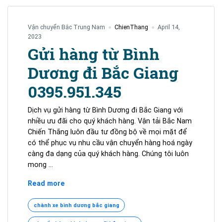
Vận chuyển Bắc Trung Nam
ChienThang
April 14,
2023
Gửi hàng từ Bình
Dương đi Bắc Giang
0395.951.345
Dịch vụ gửi hàng từ Bình Dương đi Bắc Giang với
nhiều ưu đãi cho quý khách hàng. Vận tải Bắc Nam
Chiến Thắng luôn đầu tư đồng bộ về mọi mặt để
có thể phục vụ nhu cầu vận chuyển hàng hoá ngày
càng đa dạng của quý khách hàng. Chúng tôi luôn
mong …
Gửi
Read more
hàng
từ
chành xe bình dương bắc giang
Bình