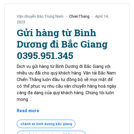
Vận chuyển Bắc Trung Nam
ChienThang
April 14,
2023
Gửi hàng từ Bình
Dương đi Bắc Giang
0395.951.345
Dịch vụ gửi hàng từ Bình Dương đi Bắc Giang với
nhiều ưu đãi cho quý khách hàng. Vận tải Bắc Nam
Chiến Thắng luôn đầu tư đồng bộ về mọi mặt để
có thể phục vụ nhu cầu vận chuyển hàng hoá ngày
càng đa dạng của quý khách hàng. Chúng tôi luôn
mong …
Gửi
Read more
hàng
từ
chành xe bình dương bắc giang
Bình