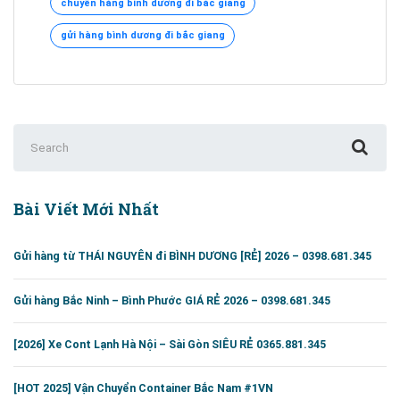
chuyển hàng bình dương đi bắc giang
Dương
đi
gửi hàng bình dương đi bắc giang
Bắc
Giang
0395.951.345
Search
for:
Bài Viết Mới Nhất
Gửi hàng từ THÁI NGUYÊN đi BÌNH DƯƠNG [RẺ] 2026 – 0398.681.345
Gửi hàng Bắc Ninh – Bình Phước GIÁ RẺ 2026 – 0398.681.345
[2026] Xe Cont Lạnh Hà Nội – Sài Gòn SIÊU RẺ 0365.881.345
[HOT 2025] Vận Chuyển Container Bắc Nam #1VN