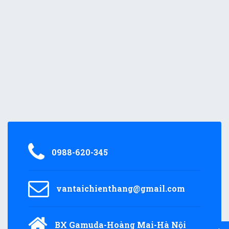
0988-620-345
vantaichienthang@gmail.com
BX Gamuda-Hoàng Mai-Hà Nội