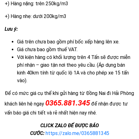
+) Hàng nặng: trên 250kg/m3
+) Hàng nhẹ: dưới 200kg/m3
Lưu ý:
Giá trên chưa bao gồm phí bốc xếp hàng lên xe.
Giá chưa bao gồm thuế VAT.
Với kiện hàng có khối lượng trên 4 Tấn sẽ được miễn
phí nhận – giao tận nơi theo yêu cầu. (Áp dụng bán
kinh 40km tính từ quốc lộ 1A và cho phép xe 15 tấn
vào).
Để có mức giá cụ thể khi gửi hàng từ Đồng Nai đi Hải Phòng
0365.881.345
khách liên hệ ngay
để nhận được tư
vấn báo giá chi tiết và rẻ nhất hiện nay nhé.
CLICK ZALO ĐỂ ĐƯỢC BÁO
CƯỚC:
https://zalo.me/0365881345