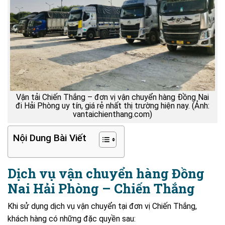
Vận tải Chiến Thắng – đơn vị vận chuyển hàng Đồng Nai
đi Hải Phòng uy tín, giá rẻ nhất thị trường hiện nay. (Ảnh:
vantaichienthang.com)
Nội Dung Bài Viết
Dịch vụ vận chuyển hàng Đồng
Nai Hải Phòng – Chiến Thắng
Khi sử dụng dịch vụ vận chuyển tại đơn vị Chiến Thắng,
khách hàng có những đặc quyền sau: