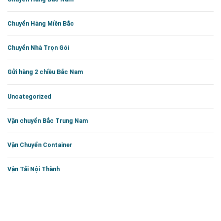
Chuyển Hàng Miền Bắc
Chuyển Nhà Trọn Gói
Gửi hàng 2 chiều Bắc Nam
Uncategorized
Vận chuyển Bắc Trung Nam
Vận Chuyển Container
Vận Tải Nội Thành