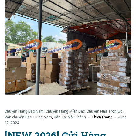
Chuyển Hàng Bắc Nam
,
Chuyển Hàng Miền Bắc
,
Chuyển Nhà Trọn Gói
,
Vận chuyển Bắc Trung Nam
,
Vận Tải Nội Thành
ChienThang
June
17, 2024
[NEW 2026] Gửi Hàng