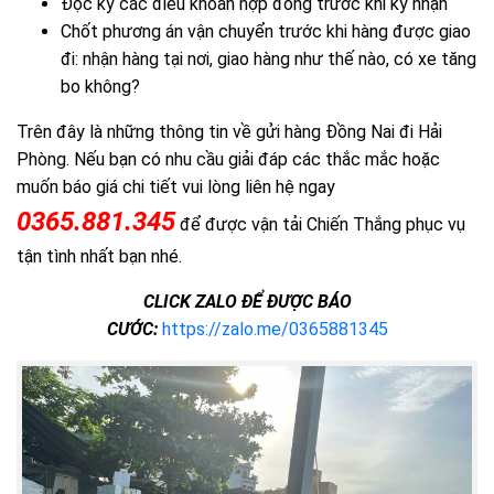
Đọc kỹ các điều khoản hợp đồng trước khi ký nhận
Chốt phương án vận chuyển trước khi hàng được giao
đi: nhận hàng tại nơi, giao hàng như thế nào, có xe tăng
bo không?
Trên đây là những thông tin về gửi hàng Đồng Nai đi Hải
Phòng. Nếu bạn có nhu cầu giải đáp các thắc mắc hoặc
muốn báo giá chi tiết vui lòng liên hệ ngay
0365.881.345
để được vận tải Chiến Thắng phục vụ
tận tình nhất bạn nhé.
CLICK ZALO ĐỂ ĐƯỢC BÁO
CƯỚC:
https://zalo.me/0365881345