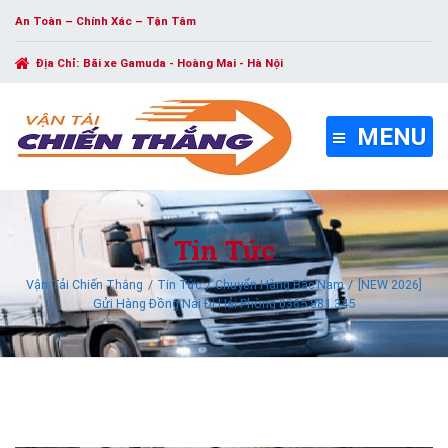
An Toàn – Chính Xác – Tận Tâm
Địa Chỉ:
Bãi xe Gamuda - Hoàng Mai - Hà Nội
MENU
Tin Tức
Vận Tải Chiến Thắng
Tin Tức
Chuyển Hàng Bắc Nam
[NEW 2026]
Gửi Hàng Đồng Nai Đi Hải Phòng 0365.881.345