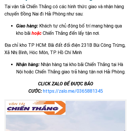
Tại vận tải Chiến Thắng có các hình thức giao và nhận hàng
chuyến Đồng Nai đi Hải Phòng như sau:
Giao hàng:
Khách tự chủ động bố trí mang hàng qua
kho bãi
hoặc
Chiến Thắng đến lấy tận nơi.
Địa chỉ kho TP HCM: Bãi đất đối điện 231B Bùi Công Trừng,
Xã Nhị Bình, Hóc Môn, TP. Hồ Chí Minh
Nhận hàng:
Nhận hàng tại kho bãi Chiến Thắng tại Hà
Nội hoặc Chiến Thắng giao trả hàng tận nơi Hải Phòng.
CLICK ZALO ĐỂ ĐƯỢC BÁO
CƯỚC:
https://zalo.me/0365881345