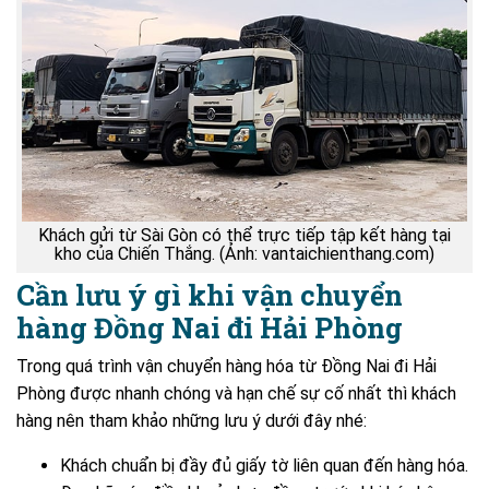
Khách gửi từ Sài Gòn có thể trực tiếp tập kết hàng tại
kho của Chiến Thắng. (Ảnh: vantaichienthang.com)
Cần lưu ý gì khi vận chuyển
hàng Đồng Nai đi Hải Phòng
Trong quá trình vận chuyển hàng hóa từ Đồng Nai đi Hải
Phòng được nhanh chóng và hạn chế sự cố nhất thì khách
hàng nên tham khảo những lưu ý dưới đây nhé:
Khách chuẩn bị đầy đủ giấy tờ liên quan đến hàng hóa.