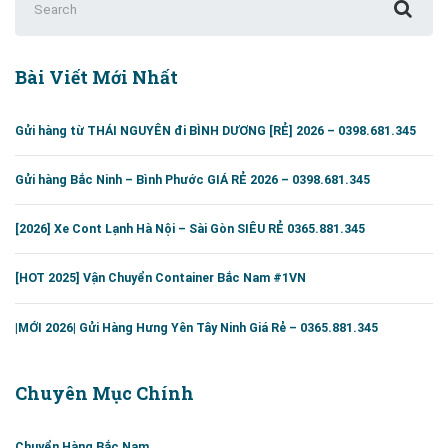
for:
Bài Viết Mới Nhất
Gửi hàng từ THÁI NGUYÊN đi BÌNH DƯƠNG [RẺ] 2026 – 0398.681.345
Gửi hàng Bắc Ninh – Bình Phước GIÁ RẺ 2026 – 0398.681.345
[2026] Xe Cont Lạnh Hà Nội – Sài Gòn SIÊU RẺ 0365.881.345
[HOT 2025] Vận Chuyển Container Bắc Nam #1VN
|MỚI 2026| Gửi Hàng Hưng Yên Tây Ninh Giá Rẻ – 0365.881.345
Chuyên Mục Chính
Chuyển Hàng Bắc Nam