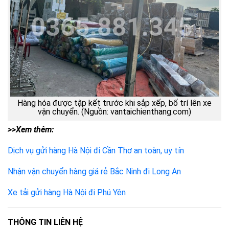
Hàng hóa được tập kết trước khi sắp xếp, bố trí lên xe
vận chuyển. (Nguồn: vantaichienthang.com)
>>Xem thêm:
Dịch vụ gửi hàng Hà Nội đi Cần Thơ an toàn, uy tín
Nhận vận chuyển hàng giá rẻ Bắc Ninh đi Long An
Xe tải gửi hàng Hà Nội đi Phú Yên
THÔNG TIN LIÊN HỆ