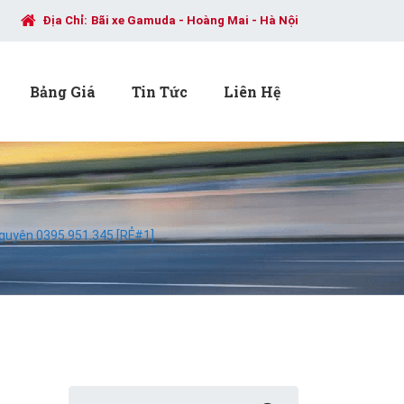
Địa Chỉ:
Bãi xe Gamuda - Hoàng Mai - Hà Nội
Bảng Giá
Tin Tức
Liên Hệ
Nguyên 0395.951.345 [RẺ#1]
Search