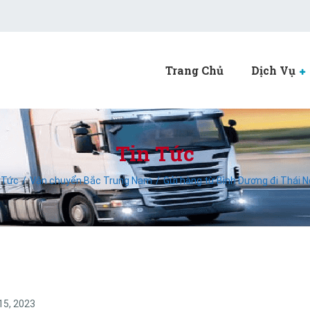
Trang Chủ
Dịch Vụ
Tin Tức
 Tức
Vận chuyển Bắc Trung Nam
Gửi hàng từ Bình Dương đi Thái 
 15, 2023