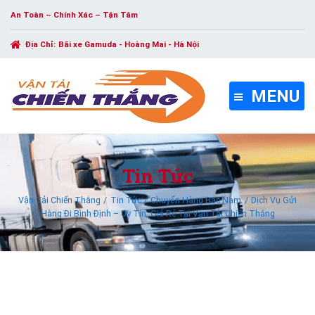
An Toàn – Chính Xác – Tận Tâm
Địa Chỉ:
Bãi xe Gamuda - Hoàng Mai - Hà Nội
MENU
Tin Tức
Vận Tải Chiến Thắng
Tin Tức
Chuyển Hàng Bắc Nam
Dịch Vụ Gửi
Hàng Đi Bình Định – Uy Tín, Giá Rẻ Tại Vận Tải Chiến Thắng