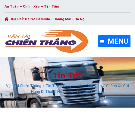
An Toàn – Chính Xác – Tận Tâm
Địa Chỉ:
Bãi xe Gamuda - Hoàng Mai - Hà Nội
MENU
Tin Tức
Vận Tải Chiến Thắng
Tin Tức
Chuyển Hàng Bắc Nam
Chành Xe Gửi
Hàng Đi Thanh Hóa – Vận Tải Chiến Thắng