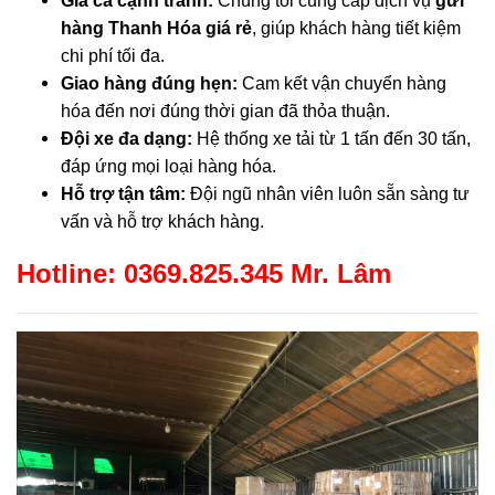
Giá cả cạnh tranh:
Chúng tôi cung cấp dịch vụ
gửi
hàng Thanh Hóa giá rẻ
, giúp khách hàng tiết kiệm
chi phí tối đa.
Giao hàng đúng hẹn:
Cam kết vận chuyển hàng
hóa đến nơi đúng thời gian đã thỏa thuận.
Đội xe đa dạng:
Hệ thống xe tải từ 1 tấn đến 30 tấn,
đáp ứng mọi loại hàng hóa.
Hỗ trợ tận tâm:
Đội ngũ nhân viên luôn sẵn sàng tư
vấn và hỗ trợ khách hàng.
Hotline: 0369.825.345 Mr. Lâm