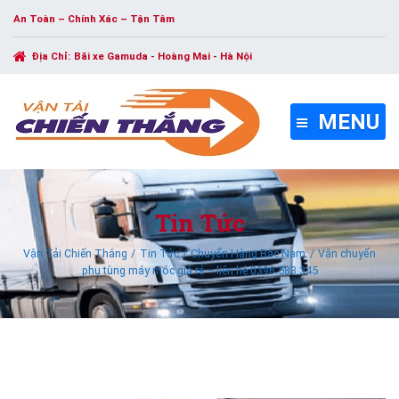
An Toàn – Chính Xác – Tận Tâm
Địa Chỉ:
Bãi xe Gamuda - Hoàng Mai - Hà Nội
MENU
Tin Tức
Vận Tải Chiến Thắng
Tin Tức
Chuyển Hàng Bắc Nam
Vận chuyển
phụ tùng máy móc giá rẻ – liên hệ 0396.583.345