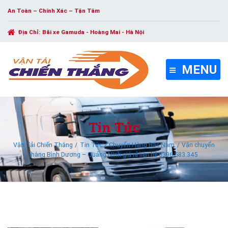
An Toàn – Chính Xác – Tận Tâm
Địa Chỉ:
Bãi xe Gamuda - Hoàng Mai - Hà Nội
MENU
Tin Tức
Vận Tải Chiến Thắng
Tin Tức
Chuyển Hàng Bắc Nam
Vận chuyển
hàng Bình Dương – Quảng Ninh giá rẻ liên hệ 0396.583.345