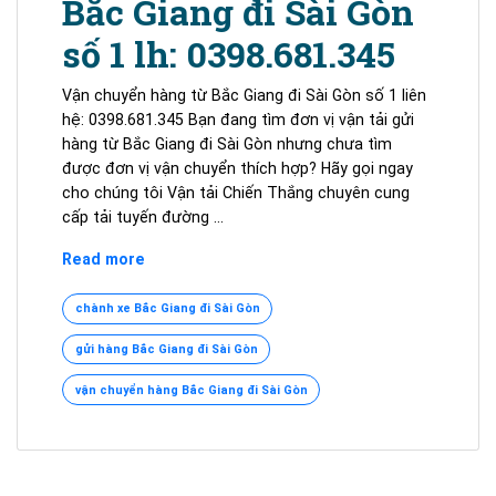
Bắc Giang đi Sài Gòn
số 1 lh: 0398.681.345
Vận chuyển hàng từ Bắc Giang đi Sài Gòn số 1 liên
hệ: 0398.681.345 Bạn đang tìm đơn vị vận tải gửi
hàng từ Bắc Giang đi Sài Gòn nhưng chưa tìm
được đơn vị vận chuyển thích hợp? Hãy gọi ngay
cho chúng tôi Vận tải Chiến Thắng chuyên cung
cấp tải tuyến đường …
Vận
Read more
chuyển
hàng
chành xe Bắc Giang đi Sài Gòn
từ
gửi hàng Bắc Giang đi Sài Gòn
Bắc
Giang
vận chuyển hàng Bắc Giang đi Sài Gòn
đi
Sài
Gòn
số