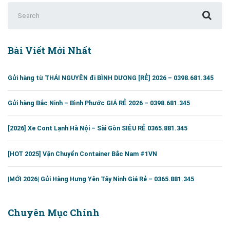
1
Search
lh:
for:
0398.681.345
Bài Viết Mới Nhất
Gửi hàng từ THÁI NGUYÊN đi BÌNH DƯƠNG [RẺ] 2026 – 0398.681.345
Gửi hàng Bắc Ninh – Bình Phước GIÁ RẺ 2026 – 0398.681.345
[2026] Xe Cont Lạnh Hà Nội – Sài Gòn SIÊU RẺ 0365.881.345
[HOT 2025] Vận Chuyển Container Bắc Nam #1VN
|MỚI 2026| Gửi Hàng Hưng Yên Tây Ninh Giá Rẻ – 0365.881.345
Chuyên Mục Chính