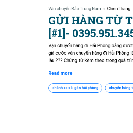
Vận chuyển Bắc Trung Nam
ChienThang
GỬI HÀNG TỪ T
[#1]- 0395.951.34
Vận chuyển hàng đi Hải Phòng bằng đườn
giá cước vận chuyển hàng đi Hải Phòng l
lâu ??? Chứng từ kèm theo trong quá trì
GỬI
Read more
HÀNG
TỪ
chành xe sài gòn hải phòng
chuyển hàng t
TP.HCM
ĐI
HẢI
PHÒNG
[#1]-
0395.951.345