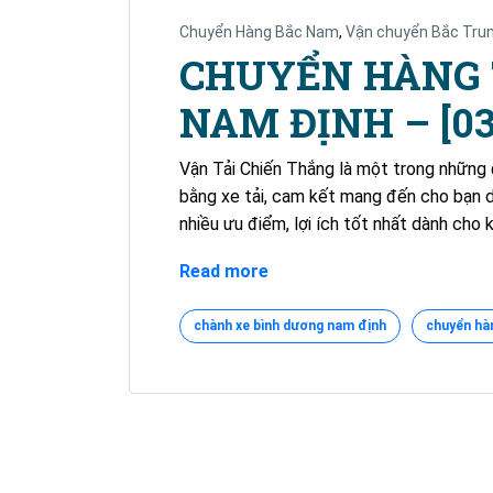
Chuyển Hàng Bắc Nam
,
Vận chuyển Bắc Tru
CHUYỂN HÀNG 
NAM ĐỊNH – [039
Vận Tải Chiến Thắng là một trong những đ
bằng xe tải, cam kết mang đến cho bạn d
nhiều ưu điểm, lợi ích tốt nhất dành cho
CHUYỂN
Read more
HÀNG
TỪ
chành xe bình dương nam định
chuyển hà
BÌNH
DƯƠNG
ĐI
NAM
ĐỊNH
–