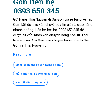
Gòn liên hệ
0393.650.345
Gửi Hàng Thái Nguyên đi Sài Gòn giá rẻ bằng xe tải.
Cam kết dịch vụ vận chuyển uy tín giá rẻ, giao hàng
nhanh chóng. Liên hệ hotline 0393.650.345 để
được tư vấn. Nhận vận chuyển hàng hóa từ Thái
Nguyên vào Sài Gòn, vận chuyển hàng hóa từ Sài
Gòn ra Thái Nguyên, …
Nhà
Read more
xe
tải
danh sách nhà xe vận tải bắc nam
gửi
gửi hàng thái nguyên đi sài gòn
hàng
Thái
vận tải bắc trung nam
Nguyên
đi
Sài
Gòn