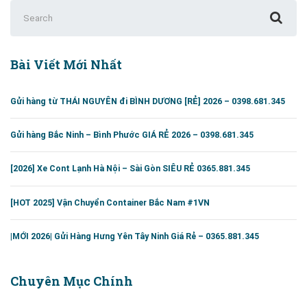
liên
Search
hệ
for:
0393.650.345
Bài Viết Mới Nhất
Gửi hàng từ THÁI NGUYÊN đi BÌNH DƯƠNG [RẺ] 2026 – 0398.681.345
Gửi hàng Bắc Ninh – Bình Phước GIÁ RẺ 2026 – 0398.681.345
[2026] Xe Cont Lạnh Hà Nội – Sài Gòn SIÊU RẺ 0365.881.345
[HOT 2025] Vận Chuyển Container Bắc Nam #1VN
|MỚI 2026| Gửi Hàng Hưng Yên Tây Ninh Giá Rẻ – 0365.881.345
Chuyên Mục Chính