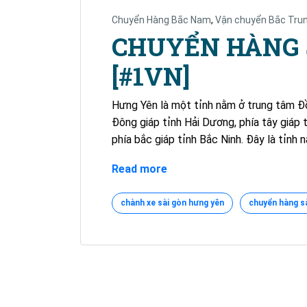
Chuyển Hàng Bắc Nam
,
Vận chuyển Bắc Tru
CHUYỂN HÀNG 
[#1VN]
Hưng Yên là một tỉnh nằm ở trung tâm Đồn
Đông giáp tỉnh Hải Dương, phía tây giáp 
phía bắc giáp tỉnh Bắc Ninh. Đây là tỉnh 
CHUYỂN
Read more
HÀNG
SÀI
chành xe sài gòn hưng yên
chuyển hàng sà
GÒN
ĐI
HƯNG
YÊN
[#1VN]