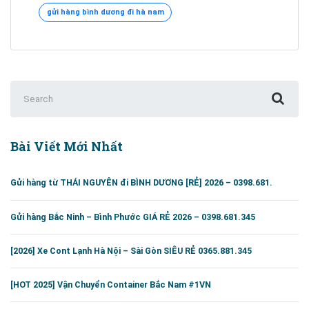
ĐI
gửi hàng bình dương đi hà nam
HÀ
NAM
–
[0395.951.345]
Search
for:
Bài Viết Mới Nhất
Gửi hàng từ THÁI NGUYÊN đi BÌNH DƯƠNG [RẺ] 2026 – 0398.681.
Gửi hàng Bắc Ninh – Bình Phước GIÁ RẺ 2026 – 0398.681.345
[2026] Xe Cont Lạnh Hà Nội – Sài Gòn SIÊU RẺ 0365.881.345
[HOT 2025] Vận Chuyển Container Bắc Nam #1VN