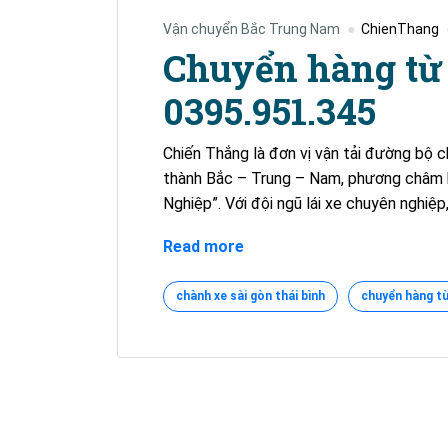
Vận chuyển Bắc Trung Nam
ChienThang
Chuyển hàng từ
0395.951.345
Chiến Thắng là đơn vị vận tải đường bộ 
thành Bắc – Trung – Nam, phương châm 
Nghiệp”. Với đội ngũ lái xe chuyên nghiệp
Chuyển
Read more
hàng
từ
chành xe sài gòn thái bình
chuyển hàng từ
TPHCM
đi
Thái
Bình
–
0395.951.345