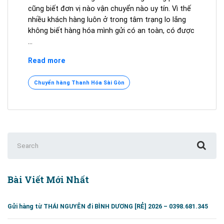
cũng biết đơn vị nào vận chuyển nào uy tín. Vì thế
nhiều khách hàng luôn ở trong tâm trạng lo lắng
không biết hàng hóa mình gửi có an toàn, có được
…
Dịch
Read more
vụ
gửi
Chuyển hàng Thanh Hóa Sài Gòn
hàng
từ
Thanh
Hóa
vào
Search
Sài
for:
Gòn
Bài Viết Mới Nhất
Gửi hàng từ THÁI NGUYÊN đi BÌNH DƯƠNG [RẺ] 2026 – 0398.681.345