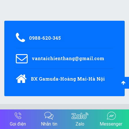
0988-620-345
vantaichienthang@gmail.com
BX Gamuda-Hoàng Mai-Hà Nội
© 2018
vantaichienthang.com
All Rights Reserved.
Gọi điện
Nhắn tin
Zalo
Messenger