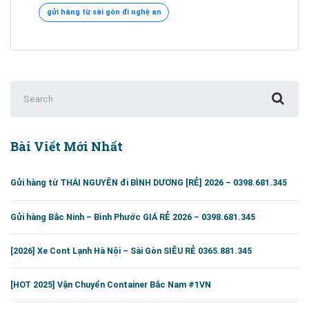
đi
gửi hàng từ sài gòn đi nghệ an
Vinh,
Nghệ
An
[Rẻ
#1]
Search
for:
Bài Viết Mới Nhất
Gửi hàng từ THÁI NGUYÊN đi BÌNH DƯƠNG [RẺ] 2026 – 0398.681.345
Gửi hàng Bắc Ninh – Bình Phước GIÁ RẺ 2026 – 0398.681.345
[2026] Xe Cont Lạnh Hà Nội – Sài Gòn SIÊU RẺ 0365.881.345
[HOT 2025] Vận Chuyển Container Bắc Nam #1VN