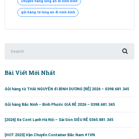
chuyển hàng long an đi ninh bình
An
đi
gửi hàng từ long an đi ninh bình
Ninh
Bình
Rẻ
Nhất
0395951345
Search
for:
Bài Viết Mới Nhất
Gửi hàng từ THÁI NGUYÊN đi BÌNH DƯƠNG [RẺ] 2026 – 0398.681.345
Gửi hàng Bắc Ninh – Bình Phước GIÁ RẺ 2026 – 0398.681.345
[2026] Xe Cont Lạnh Hà Nội – Sài Gòn SIÊU RẺ 0365.881.345
[HOT 2025] Vận Chuyển Container Bắc Nam #1VN